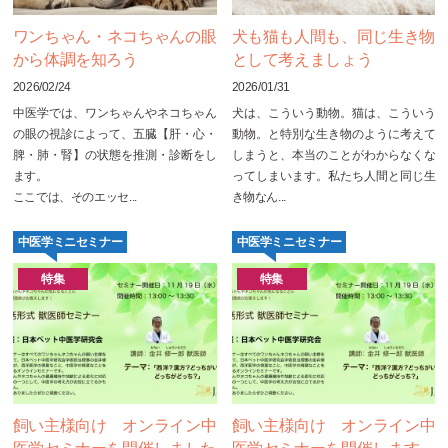
ワンちゃん・ネコちゃんの眼
犬も猫も人間も、同じ生き物
から体調を知ろう
として考えましょう
2026/02/24
2026/01/31
中医学では、ワンちゃんやネコちゃん
犬は、こういう動物。猫は、こういう
の眼の視診によって、五臓【肝・心・
動物。と特別な生き物のように考えて
脾・肺・腎】の状態を推測・診断をし
しまうと、本当のことがわからなくな
ます。
ってしまいます。私たち人間と同じ生
ここでは、そのエッセ...
き物なん...
中医学ミニセミナー
中医学ミニセミナー
特集
特集
飼い主様向け オンライン中
飼い主様向け オンライン中