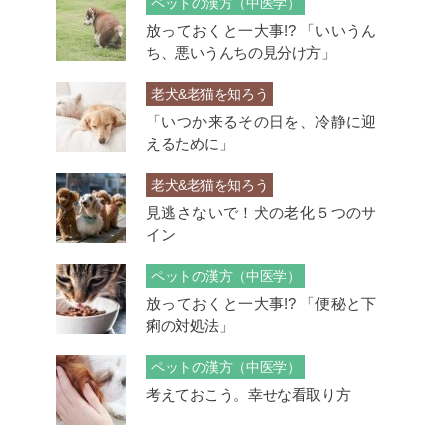
ペットの漢方（中医学）
放っておくと一大事!? 「いいうん
ち、悪いうんちの見分け方」
老犬&老猫を知ろう
「いつか来るその日を、冷静に迎
えるために」
老犬&老猫を知ろう
見逃さないで！犬の老化５つのサ
イン
ペットの漢方（中医学）
放っておくと一大事!? 「便秘と下
痢の対処法」
ペットの漢方（中医学）
考えておこう。幸せな看取り方