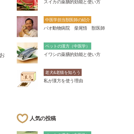
スイカの薬膳的効能と使い方
中医学担当獣医師の紹介
バオ動物病院 柴尾悟 獣医師
ペットの漢方（中医学）
イワシの薬膳的効能と使い方
お
老犬&老猫を知ろう
私が漢方を使う理由
人気の投稿