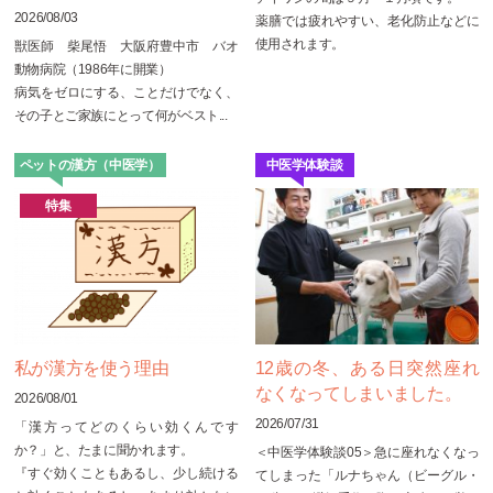
2026/08/03
薬膳では疲れやすい、老化防止などに
使用されます。
獣医師 柴尾悟 大阪府豊中市 バオ
動物病院（1986年に開業）
病気をゼロにする、ことだけでなく、
その子とご家族にとって何がベスト...
ペットの漢方（中医学）
中医学体験談
特集
私が漢方を使う理由
12歳の冬、ある日突然座れ
なくなってしまいました。
2026/08/01
2026/07/31
「漢方ってどのくらい効くんです
か？」と、たまに聞かれます。
＜中医学体験談05＞急に座れなくなっ
『すぐ効くこともあるし、少し続ける
てしまった「ルナちゃん（ビーグル・