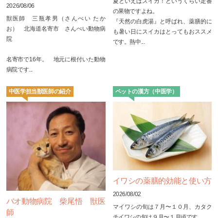
夏といえばスイカ！というくらい定番
2026/08/06
の果物ですよね。
獣医師 三瓶孝男（さんぺい たか
『天然の白虎湯』と呼ばれ、薬膳的に
お） 北海道名寄市 さんぺい動物病
も暑い日にスイカはとってもおススメ
院
です。熱中...
名寄市で16年。 地元に根付いた動物
病院です...
中医学担当獣医師の紹介
ペットの漢方（中医学）
イワシの薬膳的効能と使い方
2026/08/02
バオ動物病院 柴尾悟 獣医
マイワシの旬は７月〜１０月、カタク
師
チイワシの旬は９月〜１月頃です。