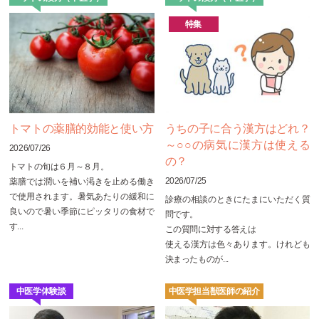
特集
トマトの薬膳的効能と使い方
うちの子に合う漢方はどれ？
～○○の病気に漢方は使える
2026/07/26
の？
トマトの旬は６月～８月。
2026/07/25
薬膳では潤いを補い渇きを止める働き
で使用されます。暑気あたりの緩和に
診療の相談のときにたまにいただく質
良いので暑い季節にピッタリの食材で
問です。
す...
この質問に対する答えは
使える漢方は色々あります。けれども
決まったものが...
中医学体験談
中医学担当獣医師の紹介