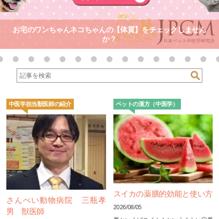
お宅のワンちゃんネコちゃんの【体質】をチェックしません
か？
中医学担当獣医師の紹介
ペットの漢方（中医学）
スイカの薬膳的効能と使い方
さんぺい動物病院 三瓶孝
2026/08/05
男 獣医師