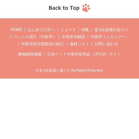
HOME
はじめての方へ
ニュース
特集
老犬&老猫を知ろう
ペットの漢方（中医学）
中医学体験談
中医学ミニセミナー
中医学担当獣医師の紹介
食材リスト
お問い合わせ
動物病院検索
日本ペット中医学研究会（JPCM）サイト
© 老犬&老猫と暮らす All Rights Reserved.