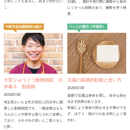
と効くこともあるし、あまり効かない
12歳)」。避妊手術の際に麻酔から覚め
こ...
にくかった経験があり、麻酔を伴う検
査...
中医学担当獣医師の紹介
ペットの漢方（中医学）
大宮りゅうぐう動物病院 白
豆腐の薬膳的効能と使い方
井泰斗 獣医師
2026/07/29
2026/07/30
薬膳で豆腐は身体を潤し、余分な熱を
冷ます効果があります。
埼玉県さいたま市大宮区に2021年に開
乾燥により身体の熱を冷ます事ができ
業した動物病院です。一般診療はもち
ず、ほてり・熱がりがある時によく使
ろんのこと中医学も取り入れて診療し
われ...
ており、それぞれの良いとこ取りをし
た獣...