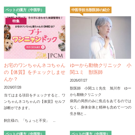
ペットの漢方（中医学）
中医学担当獣医師の紹介
特集
お宅のワンちゃんネコちゃん
ゆーから動物クリニック 小
の【体質】をチェックしませ
関ユミ 獣医師
んか？
2026/07/27
2026/07/28
獣医師 小関ユミ先生 旭川市 ゆー
から動物クリニック
当てはまる項目をチェックすると、ワ
病気の局所のみに焦点をあてるのでは
ンちゃんネコちゃんの【体質】セルフ
なく、身体全体と精神も含めて一つの
診断ができます。
生き物と...
飼主様の、「ちょっと不安」 ...
ペットの漢方（中医学）
ペットの漢方（中医学）