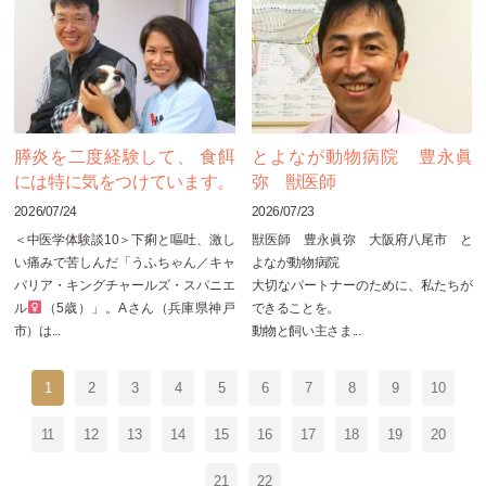
膵炎を二度経験して、 食餌
とよなが動物病院 豊永眞
には特に気をつけています。
弥 獣医師
2026/07/24
2026/07/23
＜中医学体験談10＞下痢と嘔吐、激し
獣医師 豊永眞弥 大阪府八尾市 と
い痛みで苦しんだ「うふちゃん／キャ
よなが動物病院
バリア・キングチャールズ・スパニエ
大切なパートナーのために、私たちが
ル
（5歳）」。Aさん（兵庫県神戸
できることを。
市）は...
動物と飼い主さま...
1
2
3
4
5
6
7
8
9
10
11
12
13
14
15
16
17
18
19
20
21
22