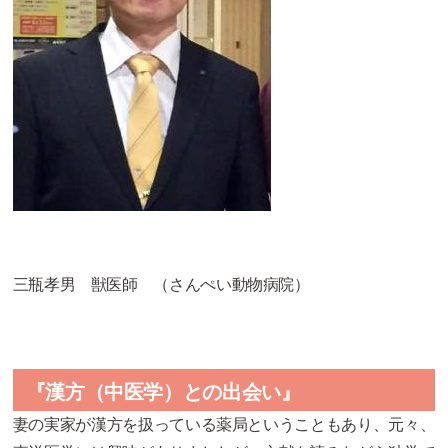
三瓶孝男 獣医師 （
さんぺい動物病院
）
『漢方（中医学）との出会い』
妻の実家が漢方を扱っている薬局ということもあり、元々、