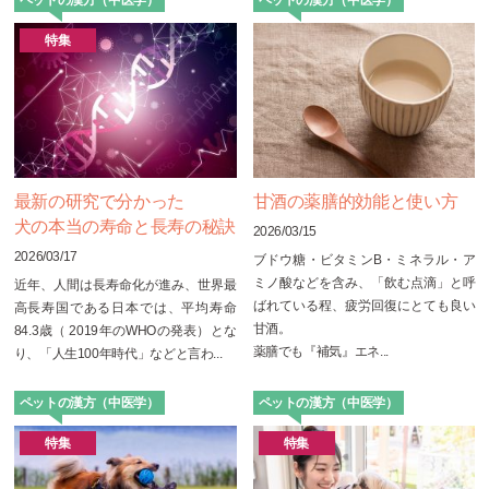
ペットの漢方（中医学）
ペットの漢方（中医学）
特集
最新の研究で分かった
甘酒の薬膳的効能と使い方
犬の本当の寿命と長寿の秘訣
2026/03/15
2026/03/17
ブドウ糖・ビタミンB・ミネラル・ア
ミノ酸などを含み、「飲む点滴」と呼
近年、人間は長寿命化が進み、世界最
ばれている程、疲労回復にとても良い
高長寿国である日本では、平均寿命
甘酒。
84.3歳（ 2019年のWHOの発表）とな
薬膳でも『補気』エネ...
り、「人生100年時代」などと言わ...
ペットの漢方（中医学）
ペットの漢方（中医学）
特集
特集