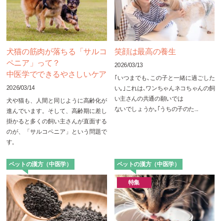
犬猫の筋肉が落ちる「サルコ
笑顔は最高の養生
ペニア」って？
2026/03/13
中医学でできるやさしいケア
｢いつまでも､この子と一緒に過ごした
2026/03/14
い｡｣これは､ワンちゃんネコちゃんの飼
い主さんの共通の願いでは
犬や猫も、人間と同じように高齢化が
ないでしょうか｡｢うちの子のた...
進んでいます。そして、高齢期に差し
掛かると多くの飼い主さんが直面する
のが、「サルコペニア」という問題で
す。
ペットの漢方（中医学）
ペットの漢方（中医学）
特集