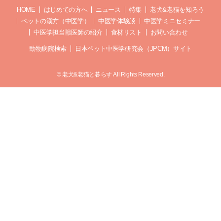
HOME
はじめての方へ
ニュース
特集
老犬&老猫を知ろう
ペットの漢方（中医学）
中医学体験談
中医学ミニセミナー
中医学担当獣医師の紹介
食材リスト
お問い合わせ
動物病院検索
日本ペット中医学研究会（JPCM）サイト
© 老犬&老猫と暮らす All Rights Reserved.