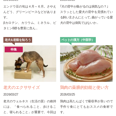
エンドウ豆の旬は４月～６月。さやえ
｢犬の背中が曲がるのは病気なの？｣
んどう、グリーンピースなどがありま
スラッとした愛犬の背中を見慣れてい
す。
る飼い主さんにとって､曲がっている愛
βカロテン、カリウム、ミネラル、ビ
犬の背中は病気ではないか...
タミンB群を豊富に含ん...
老犬&老猫を知ろう
ペットの漢方（中医学）
特集
老犬のエクササイズ
鶏肉の薬膳的効能と使い方
2026/03/27
2026/03/25
老犬のウェルネス（生活の質）の維持
鶏肉は高たんぱくで吸収率が良いので
には、「食べられること、歩けるこ
手作り食にとてもおススメの食材で
と、寝られること」が重要で、今回は
す。