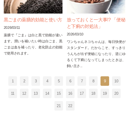
黒ごまの薬膳的効能と使い方
放っておくと一大事!? 「便秘
と下痢の対処法」
2026/03/11
2026/03/10
薬膳で『ごま』は白と黒で効能が違い
ます。潤いを補いたい時は白ごま、黒
ワンちゃんネコちゃんは、毎日快便が
ごまは血を補ったり、老化防止の効能
スタンダード。だからこそ、すっきり
で使用されます。
うんちが出ず便秘になったり、逆にゆ
るくて下痢になってしまったときは、
飼い主さ...
1
2
3
4
5
6
7
8
9
10
11
12
13
14
15
16
17
18
19
20
21
22