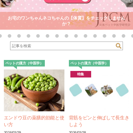
お宅のワンちゃんネコちゃんの【体質】をチェックしません
か？
ペットの漢方（中医学）
ペットの漢方（中医学）
特集
エンドウ豆の薬膳的効能と使
背筋をピンと伸ばして長生き
い方
しよう
2026/03/29
2026/03/28