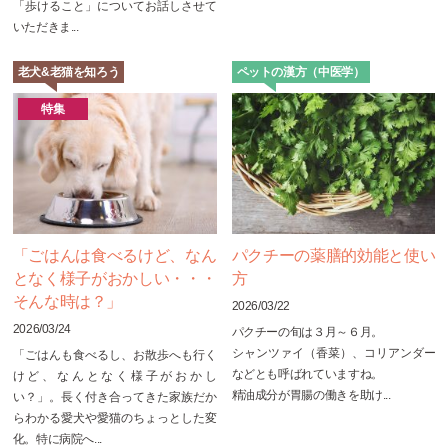
「歩けること」についてお話しさせて
いただきま...
老犬&老猫を知ろう
ペットの漢方（中医学）
特集
「ごはんは食べるけど、なん
パクチーの薬膳的効能と使い
となく様子がおかしい・・・
方
そんな時は？」
2026/03/22
2026/03/24
パクチーの旬は３月～６月。
シャンツァイ（香菜）、コリアンダー
「ごはんも食べるし、お散歩へも行く
などとも呼ばれていますね。
けど、なんとなく様子がおかし
精油成分が胃腸の働きを助け...
い？」。長く付き合ってきた家族だか
らわかる愛犬や愛猫のちょっとした変
化。特に病院へ...