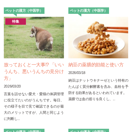
ペットの漢方（中医学）
ペットの漢方（中医学）
特集
放っておくと一大事!? 「いい
納豆の薬膳的効能と使い方
うんち、悪いうんちの見分け
2026/03/18
方」
納豆はナットウキナーゼという特有の
2026/03/20
たんぱく質分解酵素を含み、血栓を予
防する効果があるといわれています。
言葉を話せない愛犬・愛猫の体調管理
薬膳では血の巡りを良くし、...
に役立てたいのがうんちです。毎日、
その様子を目で見て確認できるのが最
大のメリットですが、人間と同じよう
に判断し...