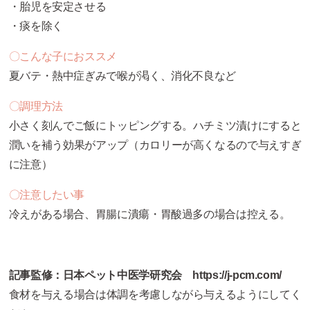
・胎児を安定させる
・痰を除く
〇こんな子におススメ
夏バテ・熱中症ぎみで喉が渇く、消化不良など
〇調理方法
小さく刻んでご飯にトッピングする。ハチミツ漬けにすると
潤いを補う効果がアップ（カロリーが高くなるので与えすぎ
に注意）
〇注意したい事
冷えがある場合、胃腸に潰瘍・胃酸過多の場合は控える。
記事監修：
日本ペット中医学研究会 https://j-pcm.com/
食材を与える場合は体調を考慮しながら与えるようにしてく